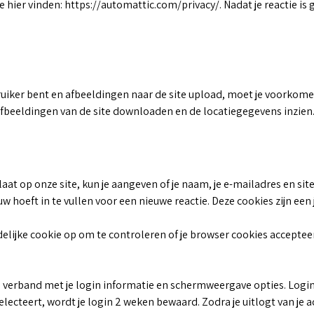
 hier vinden: https://automattic.com/privacy/. Nadat je reactie is g
ruiker bent en afbeeldingen naar de site upload, moet je voorkom
afbeeldingen van de site downloaden en de locatiegegevens inzien
laat op onze site, kun je aangeven of je naam, je e-mailadres en s
 hoeft in te vullen voor een nieuwe reactie. Deze cookies zijn een 
jdelijke cookie op om te controleren of je browser cookies accepte
n verband met je login informatie en schermweergave opties. Login
selecteert, wordt je login 2 weken bewaard. Zodra je uitlogt van je 